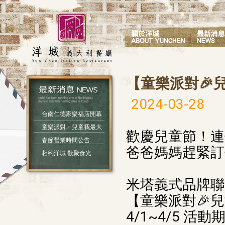
【童樂派對🎉
2024-03-28
台南仁德家樂福店開幕
童樂派對・兒童我最大
歡慶兒童節！連
春節營業時間公告
爸爸媽媽趕緊訂
相約洋城 歡聚食光
米塔義式品牌聯
【童樂派對🎉
4/1~4/5 活動