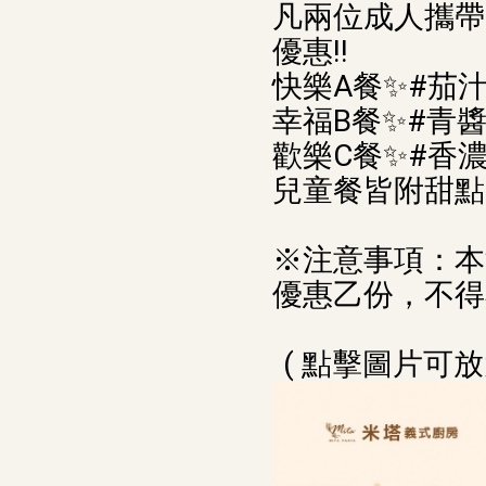
凡兩位成人攜帶
優惠‼️
快樂A餐✨#茄
幸福B餐✨#青
歡樂C餐✨#香
兒童餐皆附甜點
※注意事項：本
優惠乙份，不得
( 點擊圖片可放