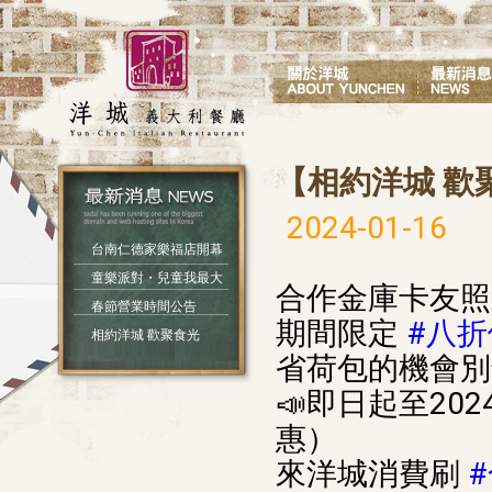
【相約洋城 歡
2024-01-16
台南仁德家樂福店開幕
童樂派對・兒童我最大
合作金庫卡友照
春節營業時間公告
期間限定
#八折
相約洋城 歡聚食光
省荷包的機會別
📣即日起至202
惠）
來洋城消費刷